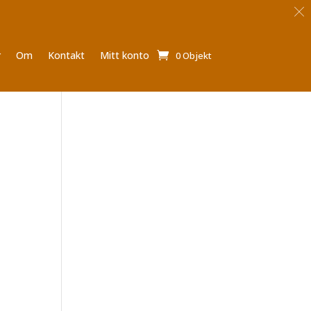
r
Om
Kontakt
Mitt konto
0 Objekt
vall:
r
r