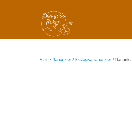
Hem
/
Ranunkler
/
Exklusiva ranunkler
/ Ranunke