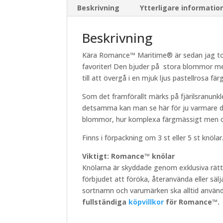
Beskrivning
Ytterligare informatio
Beskrivning
Kära Romance™ Maritime® är sedan jag tog 
favoriter! Den bjuder på stora blommor med
till att övergå i en mjuk ljus pastellrosa färg
Som det framförallt märks på fjärilsranunk
detsamma kan man se här för ju varmare det
blommor, hur komplexa färgmässigt men ot
Finns i förpackning om 3 st eller 5 st knöla
Viktigt:
Romance™
knölar
Knölarna är skyddade genom exklusiva rätti
förbjudet att föröka, återanvända eller säl
sortnamn och varumärken ska alltid använ
fullständiga
köpvillkor
för
Romance™
.