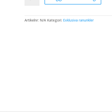
-
Romance™
Maritime®
mängd
Artikelnr:
N/A
Kategori:
Exklusiva ranunkler