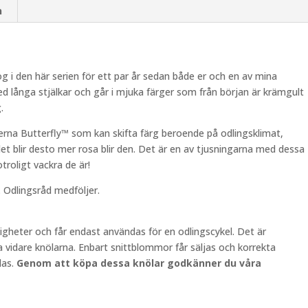
n
i den här serien för ett par år sedan både er och en av mina
 långa stjälkar och går i mjuka färger som från början är krämgult
.
lerna Butterfly™ som kan skifta färg beroende på odlingsklimat,
 blir desto mer rosa blir den. Det är en av tjusningarna med dessa
roligt vackra de är!
r. Odlingsråd medföljer.
gheter och får endast användas för en odlingscykel. Det är
ja vidare knölarna. Enbart snittblommor får säljas och korrekta
das.
Genom att köpa dessa knölar godkänner du våra