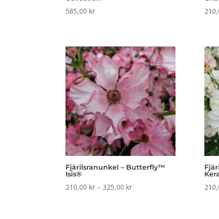
585,00
kr
210
Fjärilsranunkel – Butterfly™
Fjär
Isis®
Ker
Prisintervall:
210,00
kr
–
325,00
kr
210
210,00 kr
till