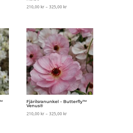
all:
Prisintervall:
210,00
kr
–
325,00
kr
r
210,00 kr
till
r
325,00 kr
y™
Fjärilsranunkel – Butterfly™
Venus®
all:
Prisintervall:
210,00
kr
–
325,00
kr
r
210,00 kr
till