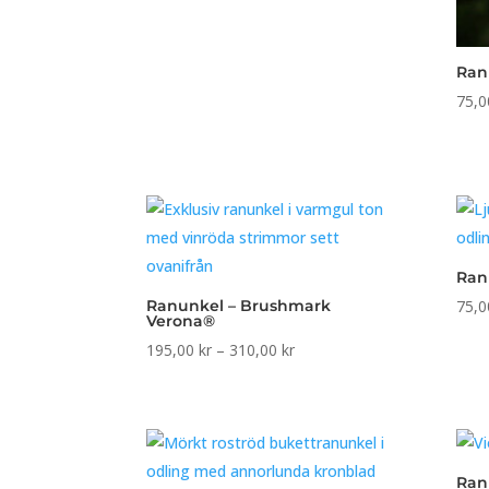
Ran
75,
Ran
Ranunkel – Brushmark
75,
Verona®
Prisintervall:
195,00
kr
–
310,00
kr
195,00 kr
till
310,00 kr
Ranu