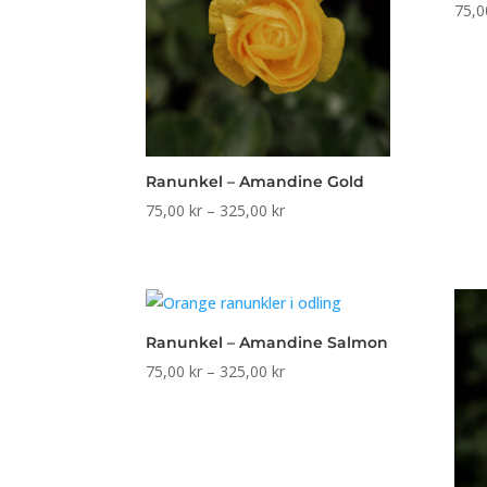
75,
Ranunkel – Amandine Gold
Prisintervall:
75,00
kr
–
325,00
kr
75,00 kr
till
325,00 kr
Ranunkel – Amandine Salmon
Prisintervall:
75,00
kr
–
325,00
kr
75,00 kr
till
325,00 kr