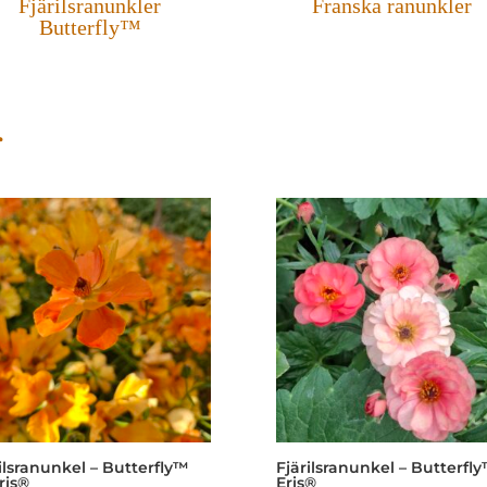
Fjärilsranunkler
Franska ranunkler
Butterfly™
r
ilsranunkel – Butterfly™
Fjärilsranunkel – Butterfl
ris®
Eris®