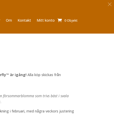
r
Om
Kontakt
Mitt konto
0 Objekt
rfly™ är igång!
Alla köp skickas från
nn försommarblomma som trivs bäst i svala
.
ckning i februari, med några veckors justering