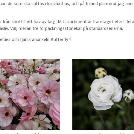
uari de som ska sättas i kallväxthus, och på friland planterar jag andr
s från knöl till ett hav av färg. Mitt sortiment är framtaget efter fle
asliv. Välj mellan tre förpackningsstorlekar på standardserierna.
ies och fjärilsranunkeln Butterfly™.