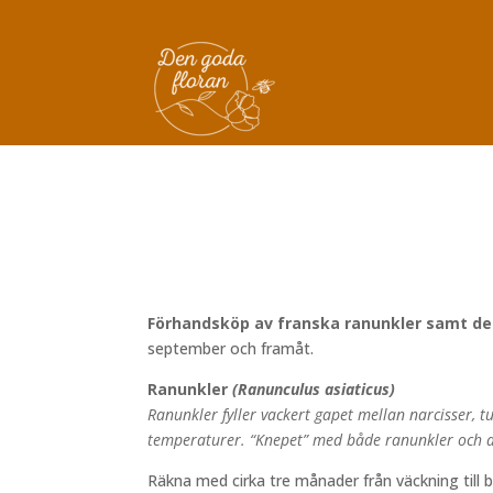
Förhandsköp av franska ranunkler samt de 
september och framåt.
Ranunkler
(Ranunculus asiaticus)
Ranunkler fyller vackert gapet mellan narcisse
temperaturer. “Knepet” med både ranunkler och a
Räkna med cirka tre månader från väckning till b