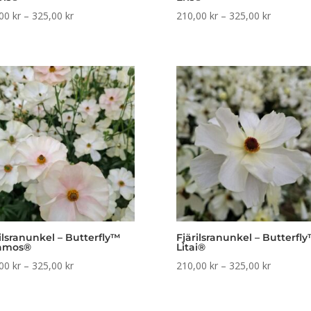
Prisintervall:
Prisinterv
,00
kr
–
325,00
kr
210,00
kr
–
325,00
kr
210,00 kr
210,00 k
till
till
325,00 kr
325,00 k
ilsranunkel – Butterfly™
Fjärilsranunkel – Butterfl
amos®
Litai®
Prisintervall:
Prisinterv
,00
kr
–
325,00
kr
210,00
kr
–
325,00
kr
210,00 kr
210,00 k
till
till