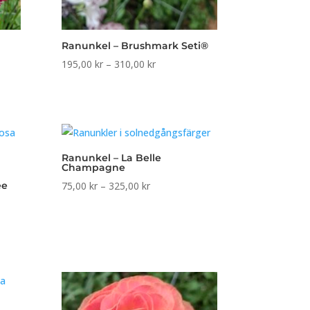
Ranunkel – Brushmark Seti®
Prisintervall:
195,00
kr
–
310,00
kr
all:
195,00 kr
r
till
310,00 kr
r
Ranunkel – La Belle
Champagne
Prisintervall:
ee
75,00
kr
–
325,00
kr
l:
75,00 kr
till
325,00 kr