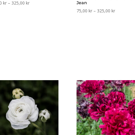
Prisintervall:
00
kr
–
325,00
kr
Jean
75,00 kr
Prisinterval
75,00
kr
–
325,00
kr
till
75,00 kr
325,00 kr
till
325,00 kr