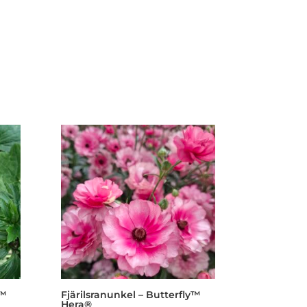
y™
Fjärilsranunkel – Butterfly™
Hera®