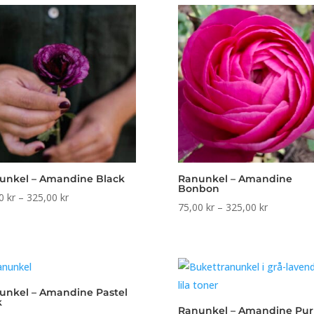
325,00 kr
325,00 k
unkel – Amandine Black
Ranunkel – Amandine
Bonbon
Prisintervall:
00
kr
–
325,00
kr
Prisinterval
75,00
kr
–
325,00
kr
75,00 kr
75,00 kr
till
till
325,00 kr
325,00 kr
unkel – Amandine Pastel
k
Ranunkel – Amandine Pur