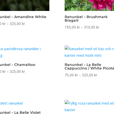
unkel – Amandine White
Ranunkel – Brushmark
Braga®
Prisintervall:
00
kr
–
325,00
kr
Prisinterv
195,00
kr
–
310,00
kr
75,00 kr
195,00 k
till
till
325,00 kr
310,00 k
unkel – Chamallow
Ranunkel – La Belle
Cappuccino / White Picot
Prisintervall:
00
kr
–
325,00
kr
Prisinterval
75,00
kr
–
325,00
kr
75,00 kr
75,00 kr
till
till
325,00 kr
325,00 kr
nkel – La Belle Violet