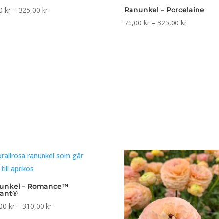
Prisintervall:
00
kr
–
325,00
kr
Ranunkel – Porcelaine
75,00 kr
Prisinterval
75,00
kr
–
325,00
kr
till
75,00 kr
325,00 kr
till
325,00 kr
unkel – Romance™
ant®
Prisintervall:
,00
kr
–
310,00
kr
195,00 kr