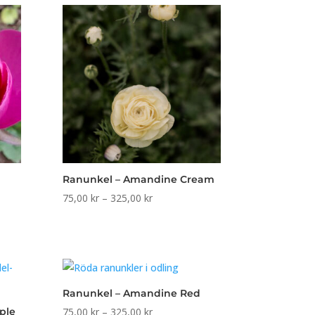
r
325,00 kr
Ranunkel – Amandine Cream
Prisintervall:
75,00
kr
–
325,00
kr
l:
75,00 kr
till
325,00 kr
Ranunkel – Amandine Red
Prisintervall:
ple
75,00
kr
–
325,00
kr