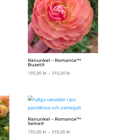
l:
Ranunkel – Romance™
Buzet®
Prisintervall:
195,00
kr
–
310,00
kr
195,00 kr
till
310,00 kr
Ranunkel – Romance™
Seine®
Prisintervall:
195,00
kr
–
310,00
kr
195,00 kr