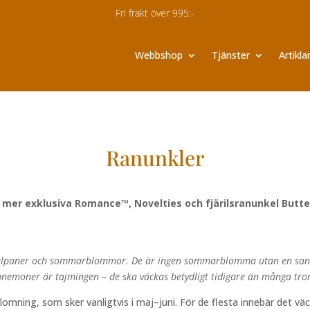
Fri frakt från 995:-
Fri frakt över 995:-
Webbshop
Tjänster
Artikla
Ranunkler
mer exklusiva Romance™, Novelties och fjärilsranunkel Butte
r, tulpaner och sommarblommor. De är ingen sommarblomma utan en sa
nemoner är tajmingen – de ska väckas betydligt tidigare än många tror
lomning, som sker vanligtvis i maj–juni. För de flesta innebär det vä