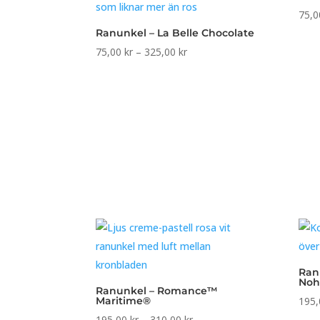
75,
Ranunkel – La Belle Chocolate
Prisintervall:
75,00
kr
–
325,00
kr
75,00 kr
till
325,00 kr
Ran
Noh
Ranunkel – Romance™
Maritime®
195
Prisintervall:
195,00
kr
–
310,00
kr