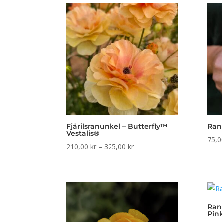
325,00 kr
Fjärilsranunkel – Butterfly™
Ran
Vestalis®
75,
Prisintervall:
210,00
kr
–
325,00
kr
210,00 kr
till
325,00 kr
Ran
Pin