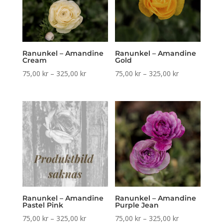
Ranunkel – Amandine
Ranunkel – Amandine
Cream
Gold
Prisintervall:
Prisintervall:
75,00
kr
–
325,00
kr
75,00
kr
–
325,00
kr
75,00 kr
75,00 kr
till
till
325,00 kr
325,00 kr
Ranunkel – Amandine
Ranunkel – Amandine
Pastel Pink
Purple Jean
Prisintervall:
Prisintervall:
75,00
kr
–
325,00
kr
75,00
kr
–
325,00
kr