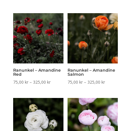
75,00 kr
75,00 kr
till
till
325,00 kr
325,00 kr
Ranunkel – Amandine
Ranunkel – Amandine
Red
Salmon
Prisintervall:
Prisintervall:
75,00
kr
–
325,00
kr
75,00
kr
–
325,00
kr
75,00 kr
75,00 kr
till
till
325,00 kr
325,00 kr