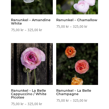
Ranunkel – Amandine
Ranunkel – Chamallow
White
Prisintervall:
75,00
kr
–
325,00
kr
Prisintervall:
75,00
kr
–
325,00
kr
75,00 kr
75,00 kr
till
till
325,00 kr
325,00 kr
Ranunkel – La Belle
Ranunkel – La Belle
Cappuccino / White
Champagne
Picotee
Prisintervall:
75,00
kr
–
325,00
kr
Prisintervall:
75,00
kr
–
325,00
kr
75,00 kr