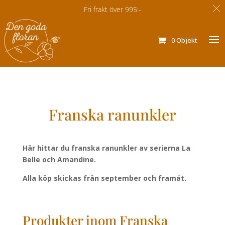
Fri frakt från 995:-
Fri frakt över 995:-
0 Objekt
Franska ranunkler
Här hittar du franska ranunkler av serierna La
Belle och Amandine.
Alla köp skickas från september och framåt.
Produkter inom Franska