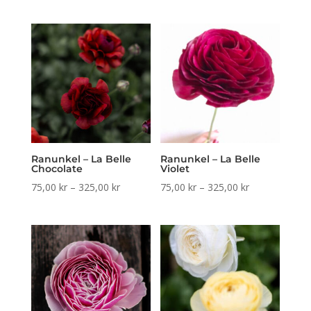
75,00 kr
till
till
325,00 kr
325,00 kr
Ranunkel – La Belle
Ranunkel – La Belle
Chocolate
Violet
Prisintervall:
Prisintervall:
75,00
kr
–
325,00
kr
75,00
kr
–
325,00
kr
75,00 kr
75,00 kr
till
till
325,00 kr
325,00 kr