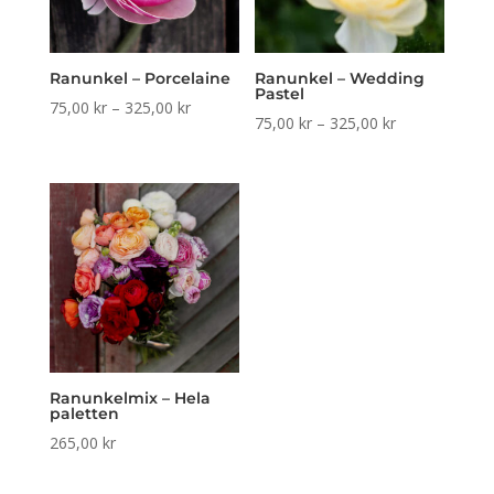
Ranunkel – Porcelaine
Ranunkel – Wedding
Pastel
Prisintervall:
75,00
kr
–
325,00
kr
Prisintervall:
75,00
kr
–
325,00
kr
75,00 kr
75,00 kr
till
till
325,00 kr
325,00 kr
Ranunkelmix – Hela
paletten
265,00
kr