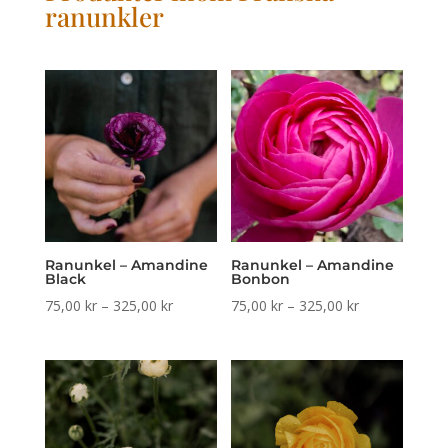
ranunkler
Ranunkel – Amandine
Ranunkel – Amandine
Black
Bonbon
Prisintervall:
Prisintervall:
75,00
kr
–
325,00
kr
75,00
kr
–
325,00
kr
75,00 kr
75,00 kr
till
till
325,00 kr
325,00 kr